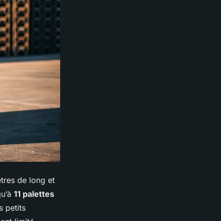
tres de long et
qu’à
11 palettes
s petits