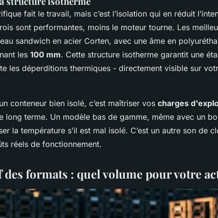
 la structure isotherme
fique fait le travail, mais c’est l’isolation qui en réduit l’int
arois sont performantes, moins le moteur tourne. Les meille
nneau sandwich en acier Corten, avec une âme en polyurétha
inant les
100 mm
. Cette structure isotherme garantit une ét
te les déperditions thermiques - directement visible sur vot
r un conteneur bien isolé, c’est maîtriser vos
charges d'explo
 le long terme. Un modèle bas de gamme, même avec un bo
iser la température s’il est mal isolé. C’est un autre son de
ts réels de fonctionnement.
des formats : quel volume pour votre act