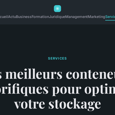
cueil
Actu
Business
Formation
Juridique
Management
Marketing
Servi
SERVICES
s meilleurs contene
orifiques pour opti
votre stockage