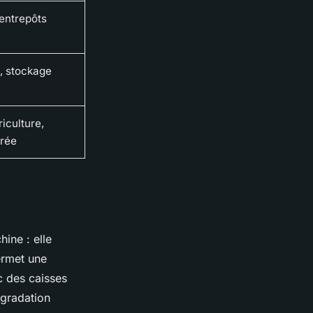
entrepôts
s, stockage
iculture,
urée
ine : elle
ermet une
c des caisses
égradation