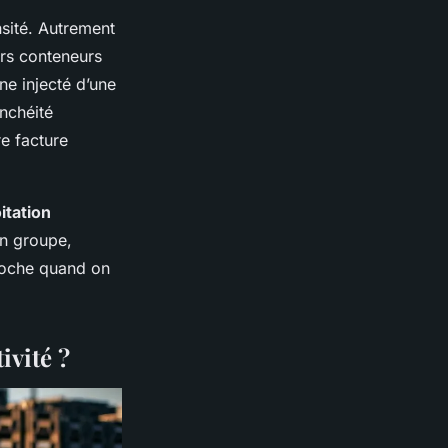
ensité. Autrement
urs conteneurs
ne injecté d’une
anchéité
re facture
itation
n groupe,
 cloche quand on
ivité ?