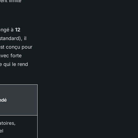
nt limité
longé à
12
tandard), il
est conçu pour
avec forte
 qui le rend
ndé
toires,
el