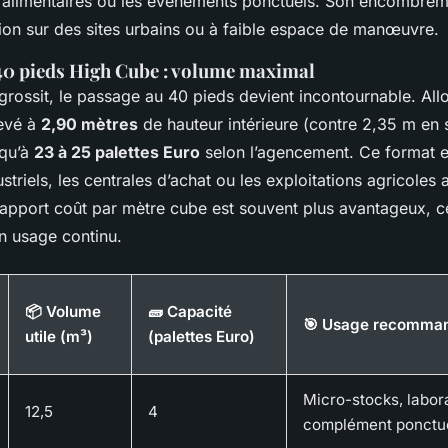
 alimentaires ou les événements ponctuels. Son encombreme
llation sur des sites urbains ou à faible espace de manœuvre.
40 pieds High Cube : volume maximal
 grossit, le passage au 40 pieds devient incontournable. Al
levé à
2,90 mètres
de hauteur intérieure (contre 2,35 m en s
squ’à
23 à 25 palettes Euro
selon l’agencement. Ce format 
striels, les centrales d’achat ou les exploitations agricoles 
rapport coût par mètre cube est souvent plus avantageux, ce
n usage continu.
📦 Volume
🧱 Capacité
🎯 Usage recomma
utile (m³)
(palettes Euro)
Micro-stocks, labora
12,5
4
complément ponctu