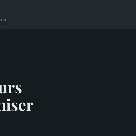
ces
urs
miser