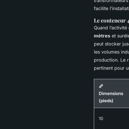
transformateurs
facilite l’insta
Le conteneur 
Quand l’activité
mètres
et suré
peut stocker ju
les volumes indu
production. Le 
pertinent pour u
📏
Dimensions
(pieds)
10