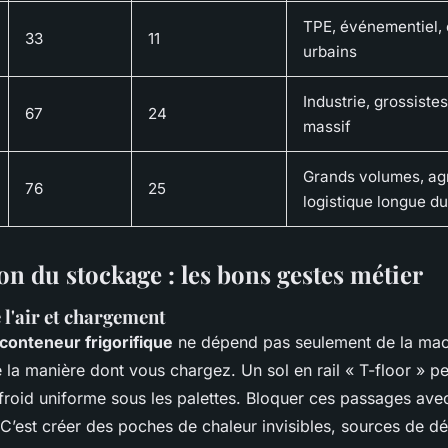
TPE, événementiel, 
33
11
urbains
Industrie, grossiste
67
24
massif
Grands volumes, agr
76
25
logistique longue d
on du stockage : les bons gestes métier
 l'air et chargement
conteneur frigorifique
ne dépend pas seulement de la mach
 la manière dont vous chargez. Un sol en rail « T-floor » p
r froid uniforme sous les palettes. Bloquer ces passages ave
 C’est créer des poches de chaleur invisibles, sources de d