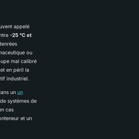
ouvent appelé
entre
-25 °C et
 denrées
rmaceutique ou
upe mal calibré
t en péril la
if industriel.
 dans un
un
s de systèmes de
en cas
conteneur et un