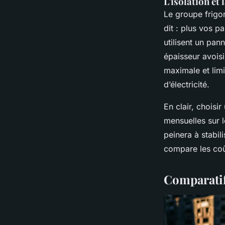
L'isolation et
Le groupe frigori
dit : plus vos p
utilisent un pa
épaisseur avois
maximale et limi
d’électricité.
En clair, choisi
mensuelles sur
peinera à stabil
compare les coû
Comparatif 