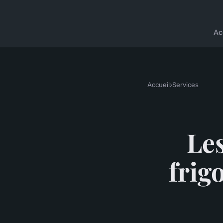
Ac
Accueil
›
Services
Le
frig