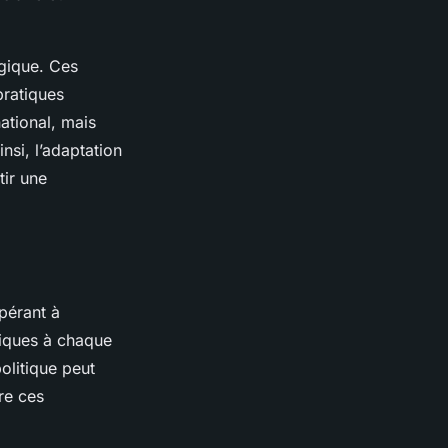
égique. Ces
pratiques
national, mais
nsi, l’adaptation
tir une
opérant à
ifiques à chaque
olitique peut
re ces