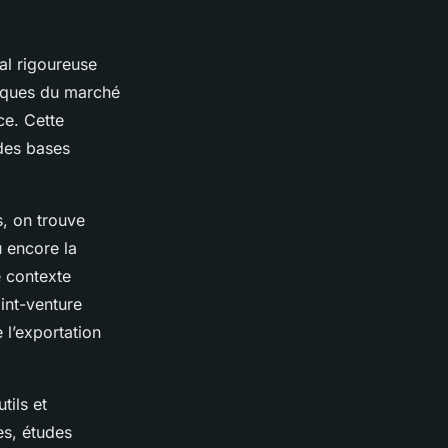
nal rigoureuse
fiques du marché
ce. Cette
 des bases
s, on trouve
u encore la
e contexte
int-venture
 l’exportation
tils et
es, études