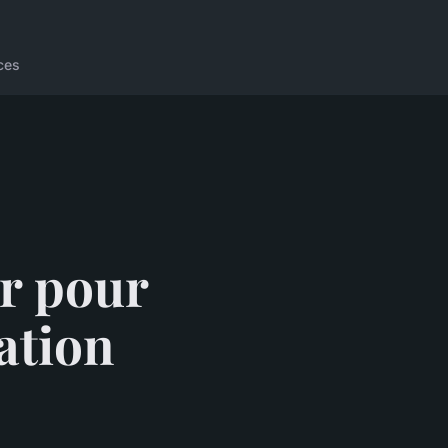
ces
er pour
sation