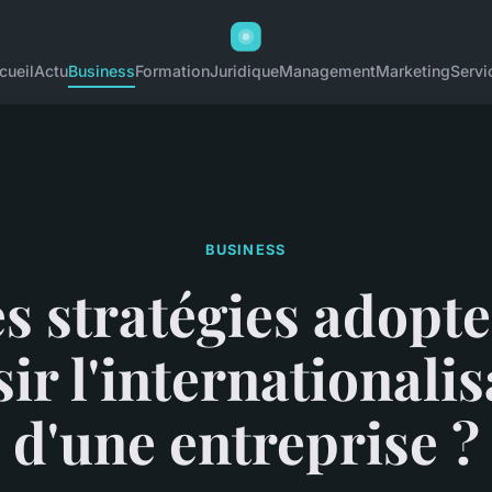
cueil
Actu
Business
Formation
Juridique
Management
Marketing
Servi
BUSINESS
s stratégies adopt
ir l'internationali
d'une entreprise ?