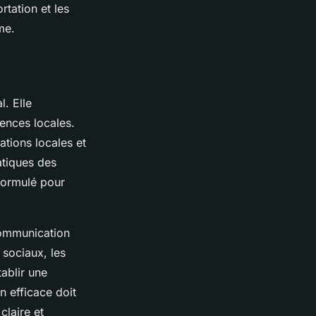
rtation et les
me.
l. Elle
ences locales.
ations locales et
atiques des
formulé pour
 communication
 sociaux, les
ablir une
n efficace doit
laire et