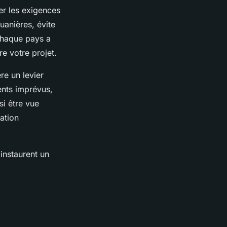
er les exigences
uanières, évite
Chaque pays a
e votre projet.
re un levier
ents imprévus,
si être vue
ation
instaurent un