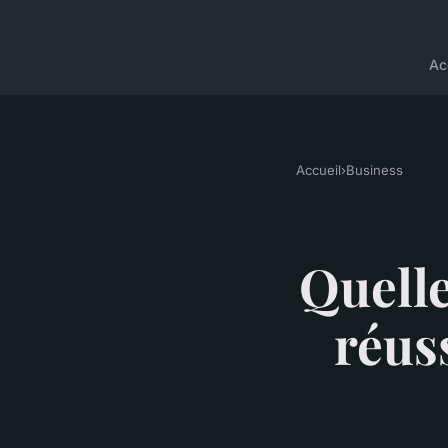
Ac
Accueil
›
Business
Quelle
réuss