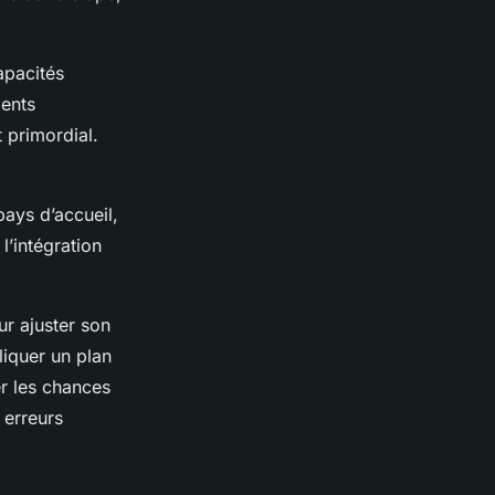
apacités
ments
t primordial.
pays d’accueil,
 l’intégration
our ajuster son
liquer un plan
r les chances
 erreurs