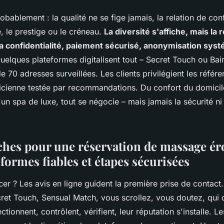
bablement : la qualité ne se fige jamais, la relation de co
, le prestige ou le créneau.
La diversité s'affiche, mais la
à la confidentialité, paiement sécurisé, anonymisation sys
elques plateformes digitalisent tout – Secret Touch ou Bai
e 70 adresses surveillées. Les clients privilégient les référ
ticienne testée par recommandations. Du confort du domicil
'un spa de luxe, tout se négocie – mais jamais la sécurité ni
hes pour une réservation de massage ér
eformes fiables et étapes sécurisées
r ? Les avis en ligne guident la première prise de contact
cret Touch, Sensual Match, vous scrollez, vous doutez, qui 
tionnent, contrôlent, vérifient, leur réputation s'installe. Le