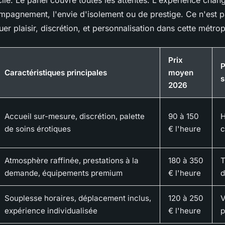
cile. Le panel couvre toutes les attentes. L'expérience chan
ompagnement, l'envie d'isolement ou de prestige. Ce n'est p
uer plaisir, discrétion, et personnalisation dans cette métr
Prix
P
Caractéristiques principales
moyen
s
2026
Accueil sur-mesure, discrétion, palette
90 à 150
H
de soins érotiques
€ l'heure
c
Atmosphère raffinée, prestations à la
180 à 350
T
demande, équipements premium
€ l'heure
d
Souplesse horaires, déplacement inclus,
120 à 250
V
expérience individualisée
€ l'heure
p