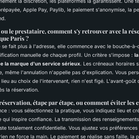
mement la discrétion, les plateformes la garantissent. Une 
prépayée, Apple Pay, Paylib, le paiement s'anonymise, la p
nd.
ou le prestataire, comment s'y retrouver avec la rés
que Paris ?
e se fait plus à l'adresse, elle commence avec le bouche-à-or
rification manuelle de chaque profil. Un critère s'impose :
la
e la marque d'un service sérieux
. Les créneaux horaires s'
ure, même l'annulation n'appelle pas d'explication. Vous per
lieu au choix de l'intervenant, rien n'est figé. L'avant-goût 
ès la réservation.
 réservation, étape par étape, ou comment éviter les
e : vous sélectionnez la pratique, vous indiquez lieu et c
e qui inspire confiance. La transmission des renseignements
ste totalement confidentielle.
Vous ajustez vos préférences :
rien ne force la main
. Le paiement se réalise sans faille, la p