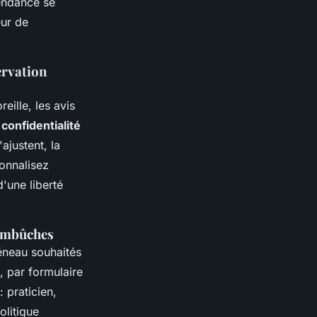
tendance se
eur de
ervation
eille, les avis
 confidentialité
ajustent, la
sonnalisez
d'une liberté
 embûches
réneau souhaités
, par formulaire
 praticien,
olitique