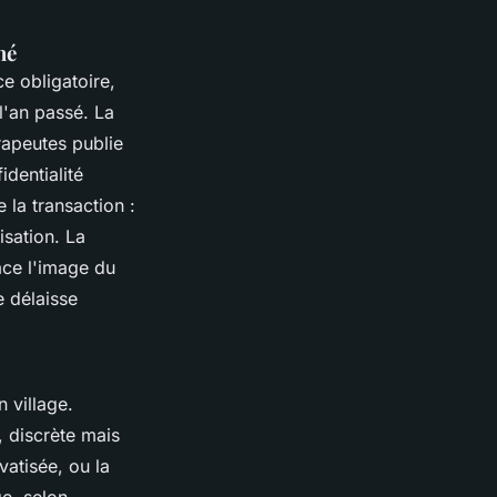
hé
ce obligatoire,
l'an passé. La
rapeutes publie
identialité
la transaction :
isation.
La
ace l'image du
e délaisse
n village.
, discrète mais
vatisée, ou la