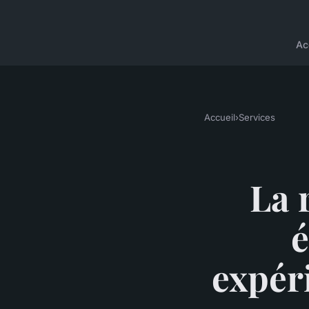
Ac
Accueil
›
Services
La 
é
expér