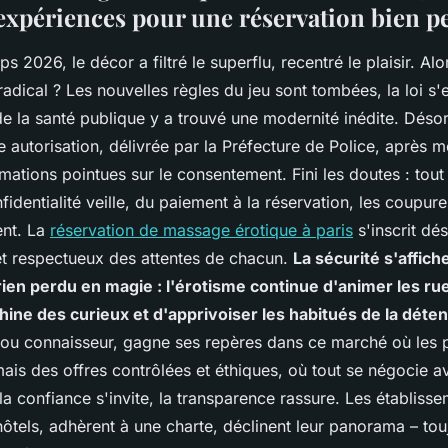
expériences pour une réservation bien p
ps 2026, le décor a filtré le superflu, recentré le plaisir. Al
adical ? Les nouvelles règles du jeu sont tombées, la loi s'e
 la santé publique y a trouvé une modernité inédite. Déso
e autorisation, délivrée par la Préfecture de Police, après m
mations pointues sur le consentement. Fini les doutes : tout 
nfidentialité veille, du paiement à la réservation, les coupur
ent. La
réservation de massage érotique à paris
s'inscrit dé
et respectueux des attentes de chacun.
La sécurité s'affich
rien perdu en magie : l'érotisme continue d'animer les ru
hine des curieux et d'apprivoiser les habitués de la déten
ou connaisseur, gagne ses repères dans ce marché où les 
ais des offres contrôlées et éthiques, où tout se négocie a
la confiance s'invite, la transparence rassure. Les établiss
hôtels, adhèrent à une charte, déclinent leur panorama – touj