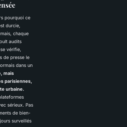
ensée
ors pourquoi ce
st durcie,
rmais, chaque
oult audits
se vérifie,
es de presse le
sormais dans un
e, mais
es parisiennes,
te urbaine.
plateformes
vec sérieux. Pas
ements de bien-
ours surveillés