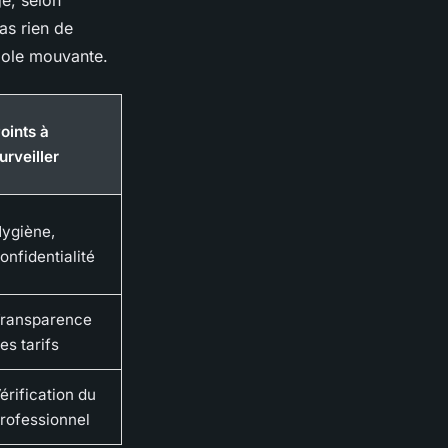
ge, selon
as rien de
opole mouvante.
oints à
urveiller
ygiène,
onfidentialité
ransparence
es tarifs
érification du
rofessionnel