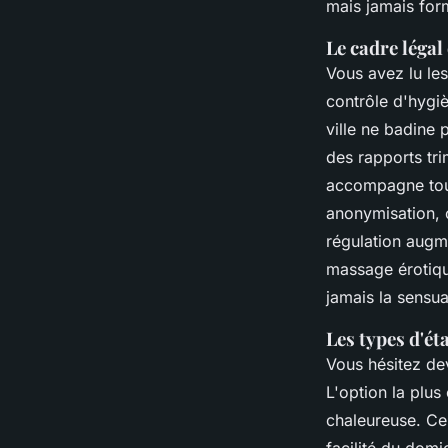
mais jamais for
Le cadre légal
Vous avez lu les
contrôle d'hygiè
ville ne badine 
des rapports tri
accompagne tout
anonymisation, o
régulation augme
massage érotique
jamais la sensual
Les types d'ét
Vous hésitez dev
L'option la plus
chaleureuse. Cer