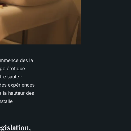
commence dès la
age érotique
tre saute :
 des expériences
à la hauteur des
stalle
gislation,