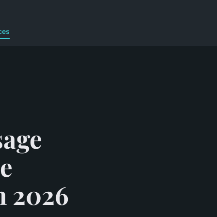
ces
sage
ne
n 2026