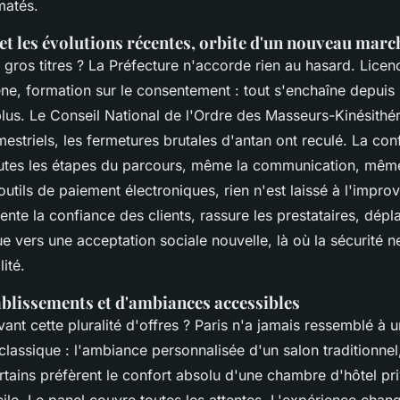
matés.
 et les évolutions récentes, orbite d'un nouveau marc
 gros titres ? La Préfecture n'accorde rien au hasard. Licen
ne, formation sur le consentement : tout s'enchaîne depuis 
plus. Le Conseil National de l'Ordre des Masseurs-Kinésithé
mestriels, les fermetures brutales d'antan ont reculé.
La conf
es les étapes du parcours, même la communication, même 
utils de paiement électroniques, rien n'est laissé à l'improv
nte la confiance des clients, rassure les prestataires, dépl
 vers une acceptation sociale nouvelle, là où la sécurité n
ité.
ablissements et d'ambiances accessibles
ant cette pluralité d'offres ? Paris n'a jamais ressemblé à u
 classique : l'ambiance personnalisée d'un salon traditionnel
tains préfèrent le confort absolu d'une chambre d'hôtel pri