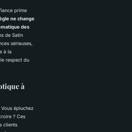
nfiance prime
 règle ne change
tématique des
ns de Satin
ences sérieuses,
e à la
 le respect du
otique à
. Vous épluchez
croire ? Ces
s clients