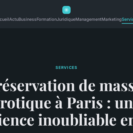
cueil
Actu
Business
Formation
Juridique
Management
Marketing
Servi
SERVICES
réservation de mas
rotique à Paris : u
ience inoubliable e